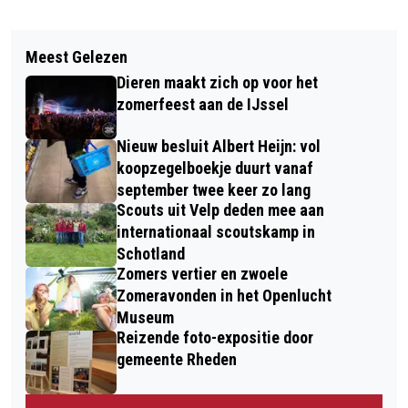
Vorig artikel
Volgend artikel
MOESTUINMEISJE ROOS MAAKT
Meest Gelezen
WANDELING LANGS BLOEIENDE HEIDE
MOESTUINIEREN MET KINDEREN NÓG
Dieren maakt zich op voor het
EN SPOREN VAN DE TORNADO
LEUKER
zomerfeest aan de IJssel
Nieuw besluit Albert Heijn: vol
koopzegelboekje duurt vanaf
september twee keer zo lang
Scouts uit Velp deden mee aan
internationaal scoutskamp in
Schotland
Zomers vertier en zwoele
Zomeravonden in het Openlucht
Museum
Reizende foto-expositie door
gemeente Rheden