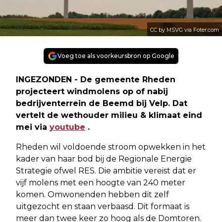
CC by MSVG via Foter.com
Voeg toe als voorkeursbron op Google
INGEZONDEN - De gemeente Rheden
projecteert windmolens op of nabij
bedrijventerrein de Beemd bij Velp. Dat
vertelt de wethouder milieu & klimaat eind
mei via
youtube
.
Rheden wil voldoende stroom opwekken in het
kader van haar bod bij de Regionale Energie
Strategie ofwel RES. Die ambitie vereist dat er
vijf molens met een hoogte van 240 meter
komen. Omwonenden hebben dit zelf
uitgezocht en staan verbaasd. Dit formaat is
meer dan twee keer zo hoog als de Domtoren.