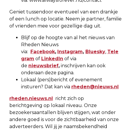
via: www.alwaysforever.nu/contact
Geniet tussendoor eventueel van een drankje
of een lunch op locatie. Neem je partner, familie
of vrienden mee voor gezellige dag uit.
Blijf op de hoogte van al het nieuws van
Rheden Nieuws
via:
Facebook
,
Instagram
,
Bluesky
,
Tele
gram
of
LinkedIn
of via
de
nieuwsbrief
,
inschrijven kan ook
onderaan deze pagina.
Lokaal (pers)bericht of evenement
insturen? Dat kan via
rheden@nieuws.nl
rheden.nieuws.nl
richt zich op
berichtgeving op lokaal niveau. Onze
bezoekersaantallen blijven stijgen, wat onder
andere goed is voor de zichtbaarheid van onze
adverteerders. Wil jij je naamsbekendheid