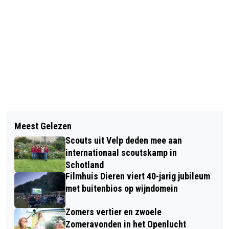
Vorig artikel
Volgend artikel
SUCCESVOLLE ‘AVOND VAN DE
Meest Gelezen
INSCHRIJVING KLEEDJESMARKT 5E
FILMMUZIEK’ SMAAKT NAAR MEER
Scouts uit Velp deden mee aan
BONTE SCHAAP FESTIVAL GEOPEND
internationaal scoutskamp in
Schotland
Filmhuis Dieren viert 40-jarig jubileum
met buitenbios op wijndomein
Zomers vertier en zwoele
Zomeravonden in het Openlucht