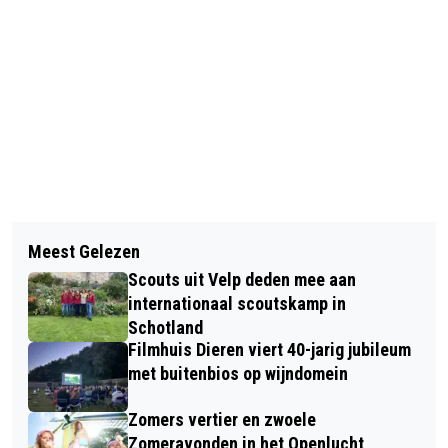
Vorig artikel
Volgend artikel
WACHTRUIMTE OP STATION VELP IN
Meest Gelezen
DRUK BEZOCHTE KINDER- EN
ERE HERSTELD, KIOSK WEER OPEN!
Scouts uit Velp deden mee aan
DAMESKLEDINGBEURS TE DIEREN
internationaal scoutskamp in
Schotland
Filmhuis Dieren viert 40-jarig jubileum
met buitenbios op wijndomein
Zomers vertier en zwoele
Zomeravonden in het Openlucht