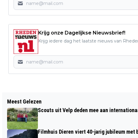
Krijg onze Dagelijkse Nieuwsbrief!
Krijg iedere dag het laatste nieuws van Rhede
Vorig artikel
Meest Gelezen
HELP DE VOGELS DE WINTER DOOR –
Scouts uit Velp deden mee aan internation
VELUWEZOOM
Filmhuis Dieren viert 40-jarig jubileum met