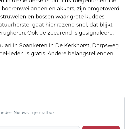
ten in de Gelderse Poort flink toegenomen. De
ls boerenweilanden en akkers, zijn omgetoverd
, struwelen en bossen waar grote kuddes
urherstel gaat hier razend snel, dat blijkt
erugkeren. Ook de zeearend is gesignaleerd.
nuari in Spankeren in De Kerkhorst, Dorpsweg
oei-leden is gratis. Andere belangstellenden
.
Rheden Nieuws in je mailbox