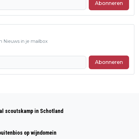
Abonneren
n Nieuws in je mailbox
Abonneren
Volgend artikel
KWALIFICATIEWEDSTRIJD TUINAANLEG
aal scoutskamp in Schotland
OP GROENE SECTOR VAKBEURS
 buitenbios op wijndomein