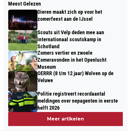
Meest Gelezen
HUISDIER VAN DE WEEK: BENJI
MET HET TELLEN VAN VLEERMUIZEN
Dieren maakt zich op voor het
IN DIEREN
zomerfeest aan de IJssel
Scouts uit Velp deden mee aan
internationaal scoutskamp in
Schotland
Zomers vertier en zwoele
Zomeravonden in het Openlucht
Museum
OERRR (8 t/m 12 jaar) Wolven op de
Veluwe
Politie registreert recordaantal
meldingen over nepagenten in eerste
helft 2026
Meer artikelen