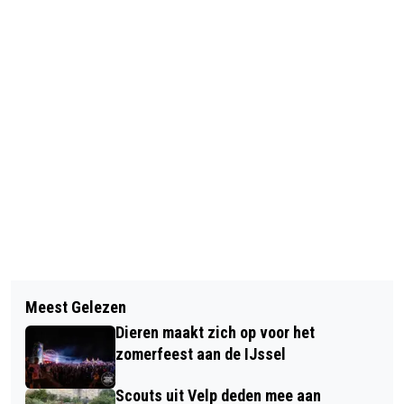
Vorig artikel
Volgend artikel
PRESTATIEAFSPRAKEN GEMEENTE
Meest Gelezen
INZAMELING VOOR KERSTTASSEN
RHEDEN, WONINGCORPORATIE
Dieren maakt zich op voor het
ACTIE VAN START
VIVARE EN HUURDERSVERENIGING
zomerfeest aan de IJssel
RHEDEN
Scouts uit Velp deden mee aan