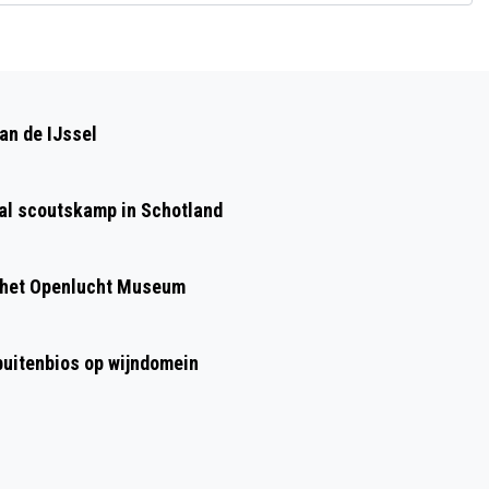
Volgend artikel
KIDSMIDDAG BIJ DE BOECOP IN DE
an de IJssel
STEEG
aal scoutskamp in Schotland
 het Openlucht Museum
 buitenbios op wijndomein