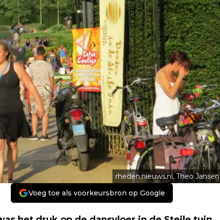
rheden.nieuws.nl, Theo Jansen
Voeg toe als voorkeursbron op Google
as het druk op de dansvloer in de Steile tuin