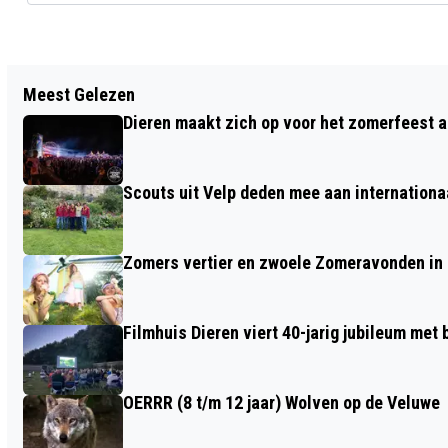
Vorig artikel
Meest Gelezen
ERFGOED LEEFT, EVENALS
Dieren maakt zich op voor het zomerfeest a
JEUGDHERINNERINGEN OPHALEN
Scouts uit Velp deden mee aan internation
Zomers vertier en zwoele Zomeravonden in
Filmhuis Dieren viert 40-jarig jubileum met
OERRR (8 t/m 12 jaar) Wolven op de Veluwe