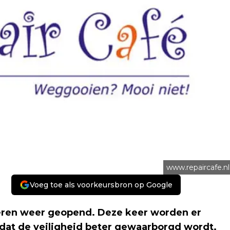
www.repaircafe.nl
Voeg toe als voorkeursbron op Google
ieren weer geopend. Deze keer worden er
odat de veiligheid beter gewaarborgd wordt.