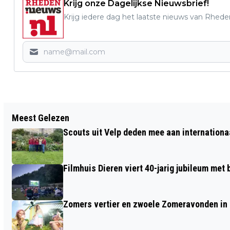
Krijg onze Dagelijkse Nieuwsbrief!
Krijg iedere dag het laatste nieuws van Rhede
Vorig artikel
Meest Gelezen
ACTIE KERSTTAS 2015 VOOR MENSEN
Scouts uit Velp deden mee aan internation
IN DE BIJSTAND
Filmhuis Dieren viert 40-jarig jubileum met
Zomers vertier en zwoele Zomeravonden in