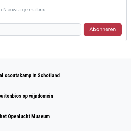
n Nieuws in je mailbox
Abonneren
Volgend artikel
HET INLOOPHUIS IN VELP-ZUID IS MEER
aal scoutskamp in Schotland
DAN EEN ‘OPEN’ HUISKAMER
 buitenbios op wijndomein
 het Openlucht Museum