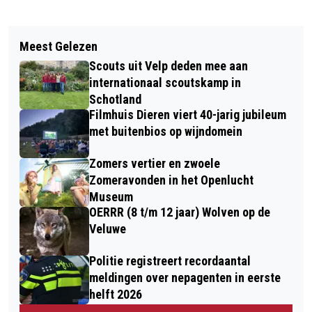
Vorig artikel
Volgend artikel
OPENLUCHTLUNCH BIJ 35-JARIG
Meest Gelezen
WIELRENNER GEWOND OP
BESTAAN NATUURWINKEL DE
Scouts uit Velp deden mee aan
DAALHUIZERWEG TE VELP
TOMMELBOS
internationaal scoutskamp in
Schotland
Filmhuis Dieren viert 40-jarig jubileum
met buitenbios op wijndomein
Zomers vertier en zwoele
Zomeravonden in het Openlucht
Museum
OERRR (8 t/m 12 jaar) Wolven op de
Veluwe
Politie registreert recordaantal
meldingen over nepagenten in eerste
helft 2026