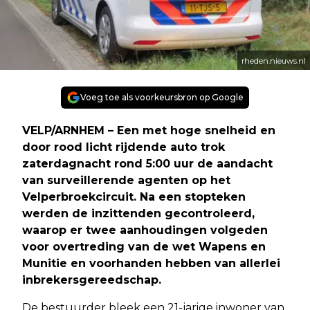
rheden.nieuws.nl
Voeg toe als voorkeursbron op Google
VELP/ARNHEM – Een met hoge snelheid en
door rood licht rijdende auto trok
zaterdagnacht rond 5:00 uur de aandacht
van surveillerende agenten op het
Velperbroekcircuit. Na een stopteken
werden de inzittenden gecontroleerd,
waarop er twee aanhoudingen volgeden
voor overtreding van de wet Wapens en
Munitie en voorhanden hebben van allerlei
inbrekersgereedschap.
De bestuurder bleek een 21-jarige inwoner van