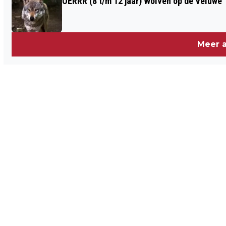
OERRR (8 t/m 12 jaar) Wolven op de Veluwe
Meer a