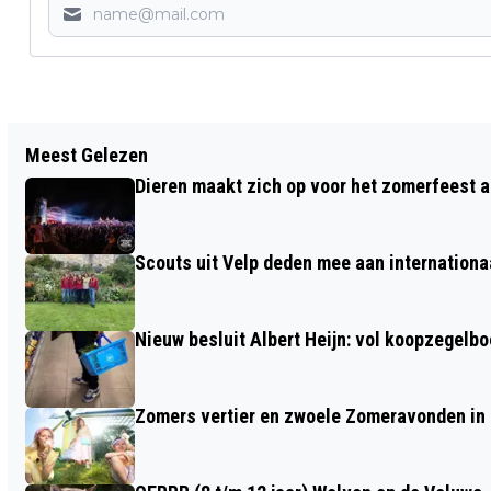
Vorig artikel
Meest Gelezen
BEKENDMAKINGEN GEMEENTE RHEDEN
Dieren maakt zich op voor het zomerfeest a
Scouts uit Velp deden mee aan internation
Nieuw besluit Albert Heijn: vol koopzegelb
Zomers vertier en zwoele Zomeravonden in