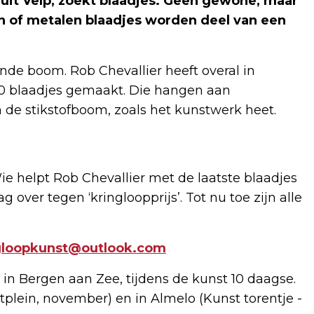
 uit Velp, zoekt blaadjes. Geen gewone, maar
en of metalen blaadjes worden deel van een
ande boom. Rob Chevallier heeft overal in
0 blaadjes gemaakt. Die hangen aan
n de stikstofboom, zoals het kunstwerk heet.
ie helpt Rob Chevallier met de laatste blaadjes
 over tegen ‘kringloopprijs’. Tot nu toe zijn alle
gloopkunst@outlook.com
n in Bergen aan Zee, tijdens de kunst 10 daagse.
lein, november) en in Almelo (Kunst torentje -