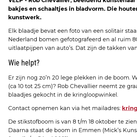
VELP - Rob Chevallier, beeldend kunstenaar
bakjes en schaaltjes in bladvorm. Die hout
kunstwerk.
Elk blaadje bevat een foto van een solitair sta
Nederland bomen gefotografeerd en al ruim 8
uitlaatpijpen van auto’s. Dat zijn de takken va
Wie helpt?
Er zijn nog zo’n 20 lege plekken in de boom. W
(ca 10 tot 25 cm)? Rob Chevallier neemt ze graag
blaadjes gekocht in de kringloopwinkel.
Contact opnemen kan via het mailadres:
krin
De stikstofboom is van 8 t/m 18 oktober te zie
Daarna staat de boom in Emmen (Mick’s Kunstp