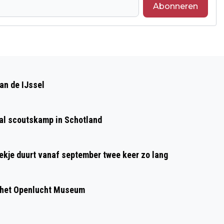
Abonneren
Volgend artikel
SUBSIDIE VOOR ZONNEVELD “DE
an de IJssel
BOCHT” IN DIEREN
aal scoutskamp in Schotland
oekje duurt vanaf september twee keer zo lang
 het Openlucht Museum