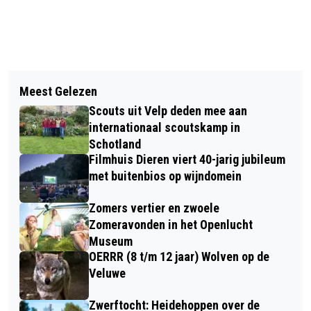
Vorig artikel
Volgend artikel
DE PROVINCIE WIL DE N348 IN
Meest Gelezen
ZWEMVERENIGING PFC RHEDEN BIEDT
SPANKEREN VEILIGER MAKEN
Scouts uit Velp deden mee aan
BOOM AAN TER ERE VAN OPENING
internationaal scoutskamp in
BILJOENBAD
Schotland
Filmhuis Dieren viert 40-jarig jubileum
met buitenbios op wijndomein
Zomers vertier en zwoele
Zomeravonden in het Openlucht
Museum
OERRR (8 t/m 12 jaar) Wolven op de
Veluwe
Zwerftocht: Heidehoppen over de