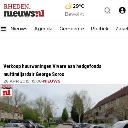
29
°C
Bewolkt
Nieuws
Agenda
Gemeente
Politiek
Zakel
Verkoop huurwoningen Vivare aan hedgefonds
multimiljardair George Soros
28 APR 2015, 15:08
•
NIEUWS