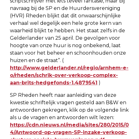
scriptschrijver met iets teveel fantasie, maar bij
navraag bij de SP en de Huurdersvereniging
(HVR) Rheden blijkt dat dit onwaarschijnlijke
verhaal wel degelijk een hele grote kern van
waarheid blijkt te hebben. Het staat zelfs in de
Gelderlander van 25 april. De gevolgen voor
hoogte van onze huur is nog onbekend, laat
staan voor het beheer en schoonhouden onze
huizen en de straat”. (
http://www.gelderlander.nl/regio/arnhem-e-
o/rheden/schrik-over-verkoop-complex-
aan-brits-hedgefonds-1.4879541
)
SP Rheden heeft naar aanleiding van deze
kwestie schriftelijk vragen gesteld aan B&W en
antwoorden gekregen, klik op de volgende link
als u de vragen en antwoorden wilt lezen:
https://cdn.nieuws.nl/media/sites/280/2015/0
4/Antwoord-op-vragen-SP-inzake-verkoop-