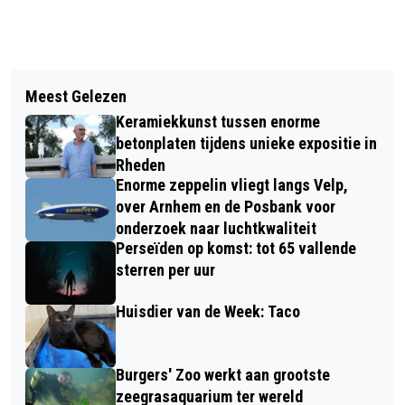
Vorig artikel
Volgend artikel
EERSTE KWARTAAL VAN HET JAAR 6
Meest Gelezen
RHEDEN HEEFT NIEUWE MILJONAIR
PROCENT MEER OMZET VOOR SUPERS
Keramiekkunst tussen enorme
NA KONINGSDAGTREKKING
COOP
betonplaten tijdens unieke expositie in
Rheden
Enorme zeppelin vliegt langs Velp,
over Arnhem en de Posbank voor
onderzoek naar luchtkwaliteit
Perseïden op komst: tot 65 vallende
sterren per uur
Huisdier van de Week: Taco
Burgers' Zoo werkt aan grootste
zeegrasaquarium ter wereld