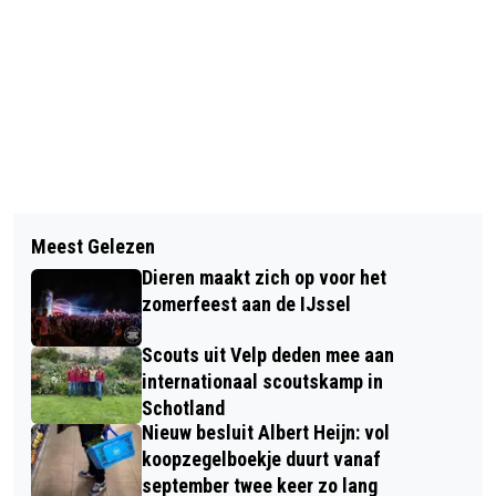
Vorig artikel
Volgend artikel
STEUNOUDER ZOEKT INWONERS DIE
Meest Gelezen
DIERENSE SPEELTUIN VIERT 80-JARIG
TIJD WILLEN VRIJMAKEN VOOR EEN
Dieren maakt zich op voor het
BESTAAN MET DRUKBEZOCHTE
KIND
zomerfeest aan de IJssel
FEESTDAG
Scouts uit Velp deden mee aan
internationaal scoutskamp in
Schotland
Nieuw besluit Albert Heijn: vol
koopzegelboekje duurt vanaf
september twee keer zo lang