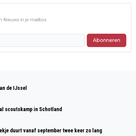
n Nieuws in je mailbox
Abonneren
Volgend artikel
SUCCESVOLLE POSBANK
an de IJssel
KERSTWANDELING 2018 KRIJGT EEN
VERVOLG IN 2019
aal scoutskamp in Schotland
oekje duurt vanaf september twee keer zo lang