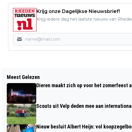
Krijg onze Dagelijkse Nieuwsbrief!
Krijg iedere dag het laatste nieuws van Rhede
Vorig artikel
Meest Gelezen
NL DOET GROOT SUCCES BIJ TTV
Dieren maakt zich op voor het zomerfeest a
SLAGVAARDIG RHEDEN
Scouts uit Velp deden mee aan internation
Nieuw besluit Albert Heijn: vol koopzegelb