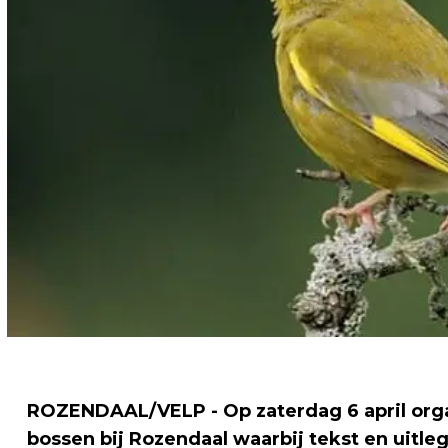
ROZENDAAL/VELP - Op zaterdag 6 april orga
bossen bij Rozendaal waarbij tekst en uitle