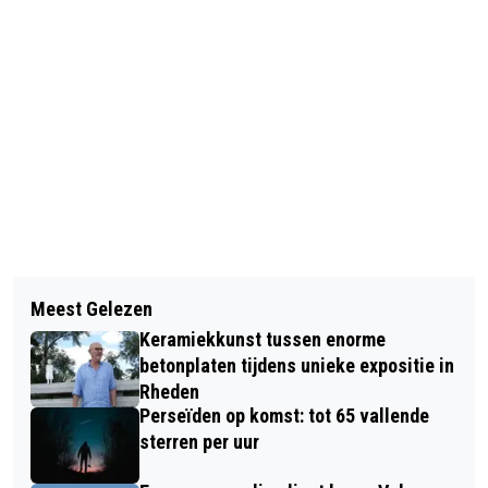
Vorig artikel
Volgend artikel
LAMPIONNENOPTOCHT ZORGT VOOR
Meest Gelezen
POLITIE ONDERZOEKT MELDING VAN
SFEERVOLLE AVOND IN RHEDEN
Keramiekkunst tussen enorme
SCHIETINCIDENT IN VELP
betonplaten tijdens unieke expositie in
Rheden
Perseïden op komst: tot 65 vallende
sterren per uur