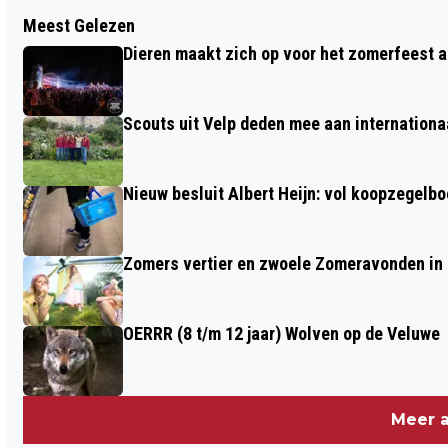
Vorig artikel
Meest Gelezen
NATIONALE TUINWEEK GROEI & BLOEI
Dieren maakt zich op voor het zomerfeest a
MET THEMA MOESTUINIEREN
Scouts uit Velp deden mee aan internation
Nieuw besluit Albert Heijn: vol koopzegelb
Zomers vertier en zwoele Zomeravonden in
OERRR (8 t/m 12 jaar) Wolven op de Veluwe
Meer a