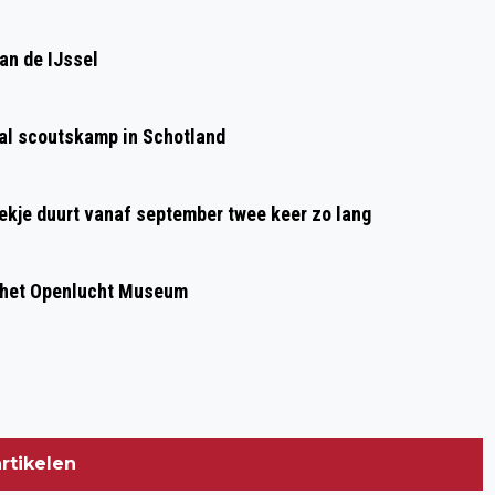
Volgend artikel
PREDIKANT DS. DICK JUIJN NEEMT
an de IJssel
AFSCHEID
aal scoutskamp in Schotland
oekje duurt vanaf september twee keer zo lang
 het Openlucht Museum
rtikelen