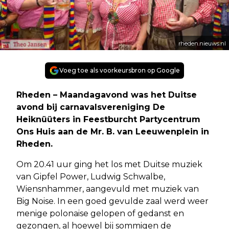
rheden.nieuws.nl
Voeg toe als voorkeursbron op Google
Rheden – Maandagavond was het Duitse
avond bij carnavalsvereniging De
Heiknüüters in Feestburcht Partycentrum
Ons Huis aan de Mr. B. van Leeuwenplein in
Rheden.
Om 20.41 uur ging het los met Duitse muziek
van Gipfel Power, Ludwig Schwalbe,
Wiensnhammer, aangevuld met muziek van
Big Noise. In een goed gevulde zaal werd weer
menige polonaise gelopen of gedanst en
gezongen, al hoewel bij sommigen de