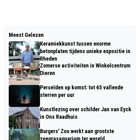
Vorig artikel
Volgend artikel
DE VOORSTELLING “IN HOLLAND
Meest Gelezen
BEKENDMAKINGEN GEMEENTE
STAAT EEN HUIS” IN HET DORPSHUIS
Keramiekkunst tussen enorme
RHEDEN
IN RHEDEN
betonplaten tijdens unieke expositie in
Rheden
Zomerse activiteiten in Winkelcentrum
Dieren
Perseïden op komst: tot 65 vallende
sterren per uur
Kunstlezing over schilder Jan van Eyck
in Ons Raadhuis
Burgers' Zoo werkt aan grootste
zeegrasaquarium ter wereld