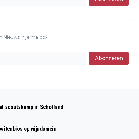
n Nieuws in je mailbox
Abonneren
Volgend artikel
IVN WANDELING MET GIDS LANGS
aal scoutskamp in Schotland
HISTORISCHE BOMEN IN ROZENDAAL
 buitenbios op wijndomein