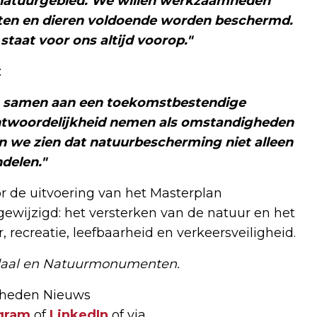
 natuurgebied. We willen werkzaamheden
anten en dieren voldoende worden beschermd.
taat voor ons altijd voorop."
:
samen aan een toekomstbestendige
ntwoordelijkheid nemen als omstandigheden
ten we zien dat natuurbescherming niet alleen
ndelen."
or de uitvoering van het Masterplan
gewijzigd: het versterken van de natuur en het
 recreatie, leefbaarheid en verkeersveiligheid.
daal en Natuurmonumenten.
 Rheden Nieuws
gram
of
LinkedIn
of via