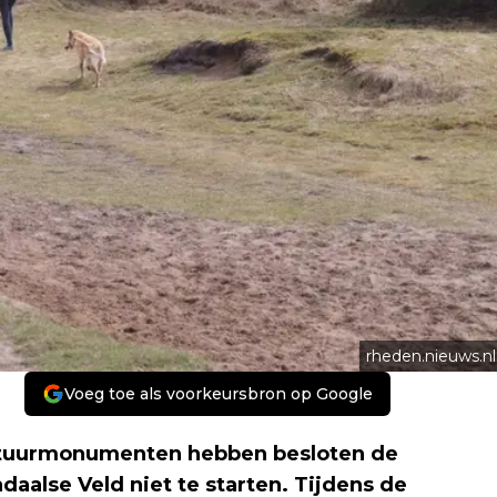
rheden.nieuws.nl
Voeg toe als voorkeursbron op Google
tuurmonumenten hebben besloten de
alse Veld niet te starten. Tijdens de