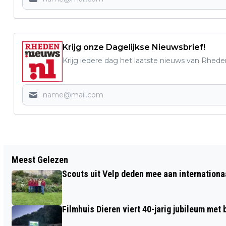
Krijg onze Dagelijkse Nieuwsbrief!
Krijg iedere dag het laatste nieuws van Rhede
Vorig artikel
Meest Gelezen
MEER VRIJWILLIGERS WELKOM BIJ
Scouts uit Velp deden mee aan internation
KRINGLOOPWINKEL DORCAS IN VELP
Filmhuis Dieren viert 40-jarig jubileum met