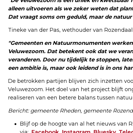
"De Veluwezoom is een uniek en kwetsbaar
alleen uitvoeren als we zeker weten dat pl
Dat vraagt soms om geduld, maar de natuur s
Tineke van der Pas, wethouder van Rozendaal
"Gemeenten en Natuurmonumenten werken 
Veluwezoom. Dat betekent ook dat we vera
veranderen. Door nu tijdelijk te stoppen, la
een ambitie is, maar ook leidend is in ons ha
De betrokken partijen blijven zich inzetten vo
Veluwezoom. Het doel van het project blijft on
realiseren van een betere balans tussen natuur,
Bericht: gemeente Rheden, gemeente Rozen
Blijf op de hoogte van al het nieuws van
via:
Facebook
,
Instagram
,
Bluesky
,
Tele