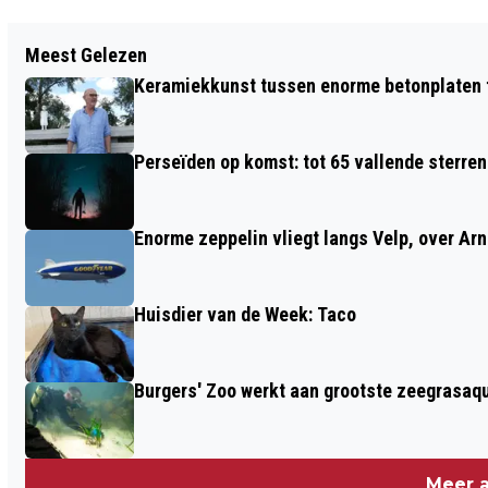
Vorig artikel
Meest Gelezen
OVERHANDIGING PETITIE 'NEE TEGEN
Keramiekkunst tussen enorme betonplaten t
WINDMOLENS BROEKDIJK SPANKEREN'
Perseïden op komst: tot 65 vallende sterren
Enorme zeppelin vliegt langs Velp, over Ar
Huisdier van de Week: Taco
Burgers' Zoo werkt aan grootste zeegrasaqu
Meer a