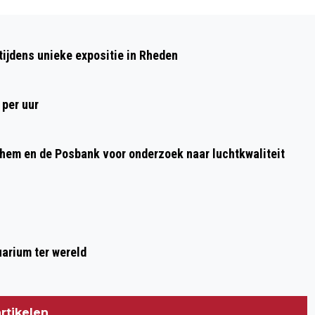
Volgend artikel
NIO NETWERKWANDELING: BLIJ
ijdens unieke expositie in Rheden
WORDEN VAN VRIJWILLIGERSWERK
 per uur
nhem en de Posbank voor onderzoek naar luchtkwaliteit
arium ter wereld
rtikelen