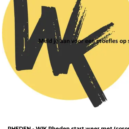
RHEDEN - WIK Rheden start weer met (coro