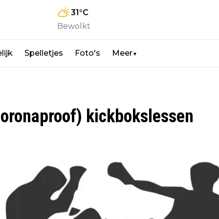
31
°C
Bewolkt
lijk
Spelletjes
Foto's
Meer
▼
coronaproof) kickbokslessen