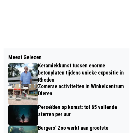
Vorig artikel
Volgend artikel
ZELF EEN STRIPFIGUUR WORDEN? DAT
Meest Gelezen
SCHEMA PAPIERINZAMELING IN
KAN!
Keramiekkunst tussen enorme
GEMEENTE RHEDEN
betonplaten tijdens unieke expositie in
Rheden
Zomerse activiteiten in Winkelcentrum
Dieren
Perseïden op komst: tot 65 vallende
sterren per uur
Burgers' Zoo werkt aan grootste