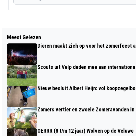
Vorig artikel
Meest Gelezen
VIERDE MONTMARTRE MARKT VAN HET
Dieren maakt zich op voor het zomerfeest a
SEIZOEN IN HANZESTAD DOESBURG
Scouts uit Velp deden mee aan internation
Nieuw besluit Albert Heijn: vol koopzegelb
Zomers vertier en zwoele Zomeravonden in
OERRR (8 t/m 12 jaar) Wolven op de Veluwe