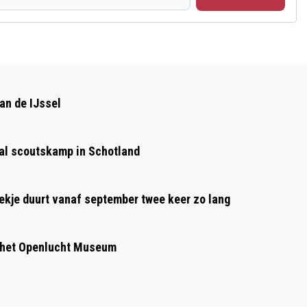
Volgend artikel
MUZIEK EN CHINEES BUFFET BIJ DE
an de IJssel
SMULHOEK
aal scoutskamp in Schotland
oekje duurt vanaf september twee keer zo lang
 het Openlucht Museum