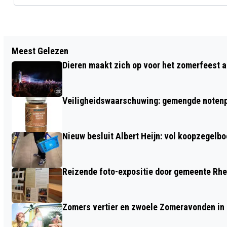
Vorig artikel
Meest Gelezen
GEMEENTE RHEDEN OP ZOEK NAAR
Dieren maakt zich op voor het zomerfeest a
PLEEGGEZINNEN
Veiligheidswaarschuwing: gemengde notenp
Nieuw besluit Albert Heijn: vol koopzegelb
Reizende foto-expositie door gemeente Rh
Zomers vertier en zwoele Zomeravonden in