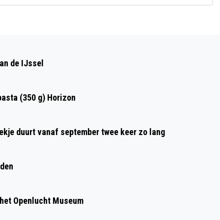
Volgend artikel
GEMEENTE RHEDEN VANAF NU EEN
an de IJssel
BIJVRIENDELIJKE GEMEENTE
asta (350 g) Horizon
oekje duurt vanaf september twee keer zo lang
eden
 het Openlucht Museum