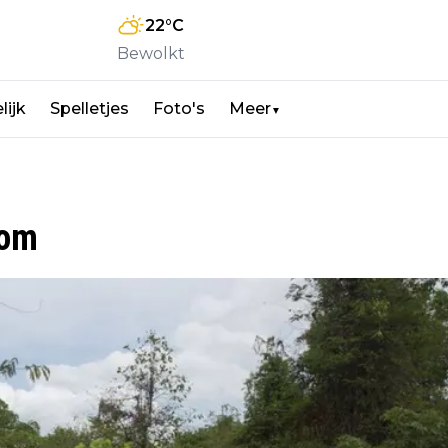
22
°C
Bewolkt
lijk
Spelletjes
Foto's
Meer
▼
com