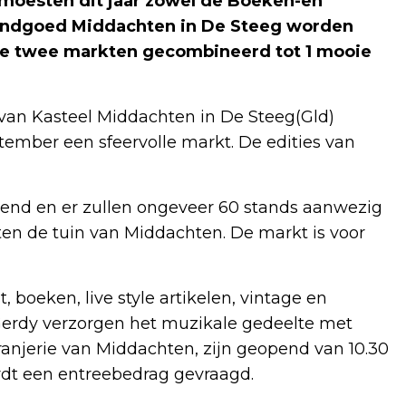
 moesten dit jaar zowel de Boeken-en
Landgoed Middachten in De Steeg worden
e twee markten gecombineerd tot 1 mooie
 van Kasteel Middachten in De Steeg(Gld)
ember een sfeervolle markt. De edities van
opend en er zullen ongeveer 60 stands aanwezig
iten de tuin van Middachten. De markt is voor
t, boeken, live style artikelen, vintage en
& Gerdy verzorgen het muzikale gedeelte met
anjerie van Middachten, zijn geopend van 10.30
rdt een entreebedrag gevraagd.