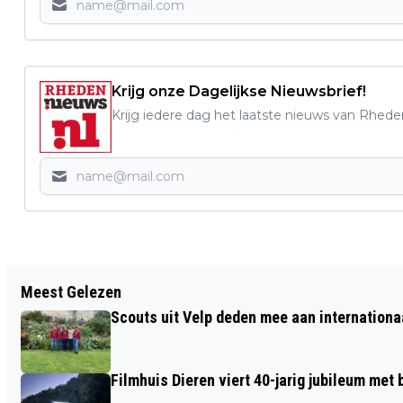
Krijg onze Dagelijkse Nieuwsbrief!
Krijg iedere dag het laatste nieuws van Rhede
Vorig artikel
Meest Gelezen
HET RHEDENS FANFARE CORPS HULDIGT
Scouts uit Velp deden mee aan internation
JUBILARISSEN IN DE OPEN LUCHT
Filmhuis Dieren viert 40-jarig jubileum met