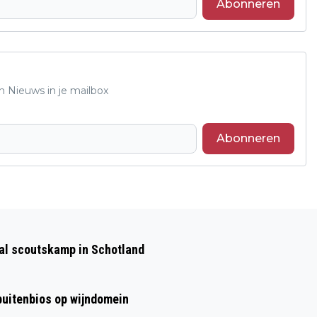
Abonneren
n Nieuws in je mailbox
Abonneren
Volgend artikel
BURENDAG IN BUURTHUIS DE POORT
aal scoutskamp in Schotland
VELP
 buitenbios op wijndomein