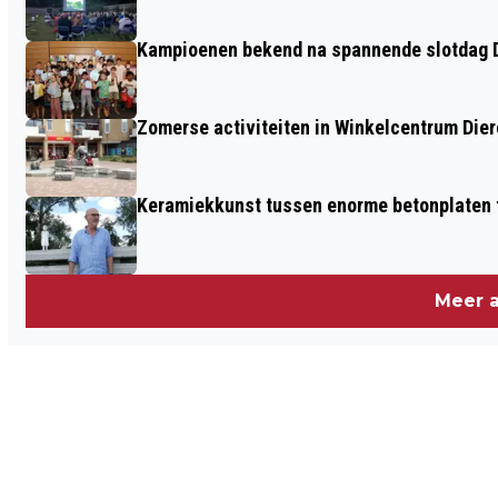
Kampioenen bekend na spannende slotdag D
Zomerse activiteiten in Winkelcentrum Die
Keramiekkunst tussen enorme betonplaten t
Meer a