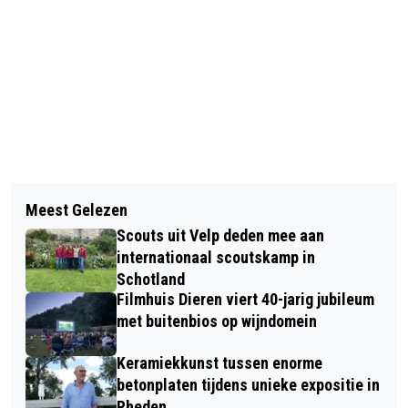
Vorig artikel
Volgend artikel
NLDOET, 10 EN 11 MAART OOK IN
Meest Gelezen
LEZING: “HET ZELF OPZETTEN VAN
GEMEENTE RHEDEN
Scouts uit Velp deden mee aan
EEN CROWDFUNDING - VALKUILEN EN
internationaal scoutskamp in
KANSEN”
Schotland
Filmhuis Dieren viert 40-jarig jubileum
met buitenbios op wijndomein
Keramiekkunst tussen enorme
betonplaten tijdens unieke expositie in
Rheden