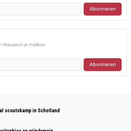
Abonneren
n Nieuws in je mailbox
Abonneren
Volgend artikel
RARE GELUIDEN REDEN VOOR
aal scoutskamp in Schotland
AFSLUITING IJSSELBRUG A12
 buitenbios op wijndomein