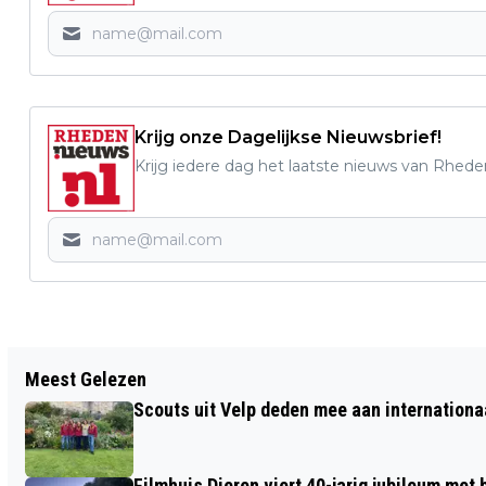
Krijg onze Dagelijkse Nieuwsbrief!
Krijg iedere dag het laatste nieuws van Rhede
Vorig artikel
Meest Gelezen
TOERISME IN GELDERLAND DOET HET
Scouts uit Velp deden mee aan internation
GOED!
Filmhuis Dieren viert 40-jarig jubileum met