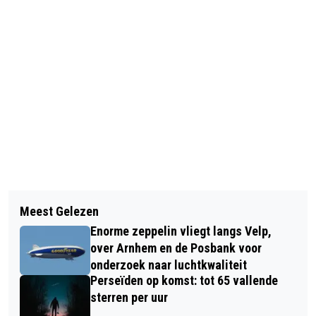
Vorig artikel
Volgend artikel
HUISDIER VAN DE WEEK: ONTMOET
Meest Gelezen
RHEDEN NIEUWS EET SMAKELIJK MET
BENJI!
Enorme zeppelin vliegt langs Velp,
SOCIAL DEAL
over Arnhem en de Posbank voor
onderzoek naar luchtkwaliteit
Perseïden op komst: tot 65 vallende
sterren per uur