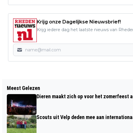
Krijg onze Dagelijkse Nieuwsbrief!
Krijg iedere dag het laatste nieuws van Rhede
Vorig artikel
Meest Gelezen
BUURTKERSTBOOM ALS VERRASSING IN
Dieren maakt zich op voor het zomerfeest a
DORP RHEDEN
Scouts uit Velp deden mee aan internation