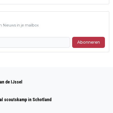
n Nieuws in je mailbox
Abonneren
Volgend artikel
GETUIGEN GEZOCHT WONINGINBRAAK
an de IJssel
ORANJEWEG TE RHEDEN
aal scoutskamp in Schotland