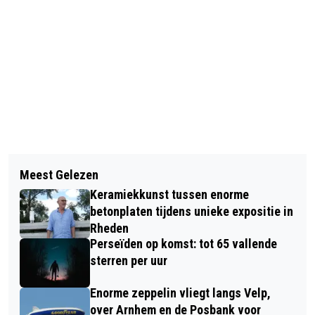
Vorig artikel
Volgend artikel
MUZIEK MAKEN .... JE BENT ALTIJD
Meest Gelezen
'WARM WELKOM' IN CENTRUM VELP
JONG GENOEG BIJ DHO
Keramiekkunst tussen enorme
OP ZATERDAG 16 DECEMBER 2023
betonplaten tijdens unieke expositie in
Rheden
Perseïden op komst: tot 65 vallende
sterren per uur
Enorme zeppelin vliegt langs Velp,
over Arnhem en de Posbank voor