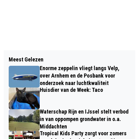
Vorig artikel
Volgend artikel
DOE JIJ OOK MEE AAN DE 'AMNESTY
Meest Gelezen
OPNIEUW EEN BOEK OVER DIEREN
INTERNATIONAL WRITE FOR RIGHTS
Enorme zeppelin vliegt langs Velp,
"PRECIES IN MIJN STRAATJE"
2023'-SCHRIJFACTIE?
over Arnhem en de Posbank voor
onderzoek naar luchtkwaliteit
Huisdier van de Week: Taco
Waterschap Rijn en IJssel stelt verbod
in van oppompen grondwater in o.a.
Middachten
Tropical Kids Party zorgt voor zomers