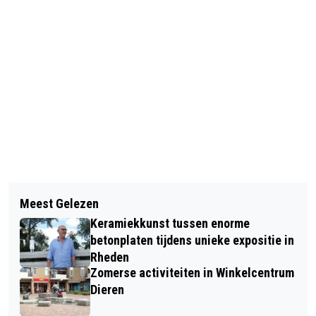
Vorig artikel
Volgend artikel
WERKZAAMHEDEN FIETSPAD
Meest Gelezen
POLITIE TREFT GROTE HOEVEELHEDEN
SCHAPENBERGWEG TUSSEN DIEREN
Keramiekkunst tussen enorme
CHEMICALIËN AAN IN SPANKEREN
EN ELLECOM.
betonplaten tijdens unieke expositie in
VOOR DRUGSPRODUCTIE
Rheden
Zomerse activiteiten in Winkelcentrum
Dieren