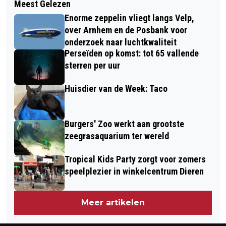
Meest Gelezen
BEWEGING BIJ DE DIERENSE SLUIS OP
COLLECTANTEN IN GEMEENTE
Enorme zeppelin vliegt langs Velp,
DE OPEN MONUMENTEN DAGEN
RHEDEN
over Arnhem en de Posbank voor
onderzoek naar luchtkwaliteit
Perseïden op komst: tot 65 vallende
sterren per uur
Huisdier van de Week: Taco
Burgers' Zoo werkt aan grootste
zeegrasaquarium ter wereld
Tropical Kids Party zorgt voor zomers
speelplezier in winkelcentrum Dieren
Meer artikelen