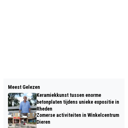
Vorig artikel
Volgend artikel
BEKENDMAKINGEN GEMEENTE
Meest Gelezen
INTRODUCTIEWORKSHOP LUISTEREN
RHEDEN
Keramiekkunst tussen enorme
NAAR JE PEN
betonplaten tijdens unieke expositie in
Rheden
Zomerse activiteiten in Winkelcentrum
Dieren