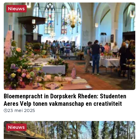
Nieuws
Bloemenpracht in Dorpskerk Rheden: Studenten
Aeres Velp tonen vakmanschap en creativiteit
23 mei 2025
Nieuws