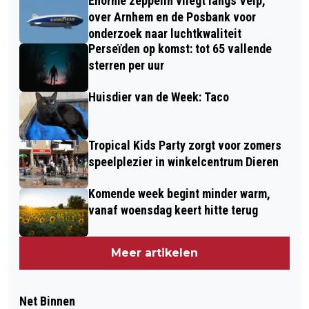
Enorme zeppelin vliegt langs Velp,
over Arnhem en de Posbank voor
onderzoek naar luchtkwaliteit
Perseïden op komst: tot 65 vallende
sterren per uur
Huisdier van de Week: Taco
Tropical Kids Party zorgt voor zomers
speelplezier in winkelcentrum Dieren
Komende week begint minder warm,
vanaf woensdag keert hitte terug
Meer artikelen
Net Binnen