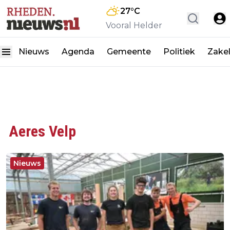
27
°C
Vooral Helder
Nieuws
Agenda
Gemeente
Politiek
Zakel
Aeres Velp
Nieuws