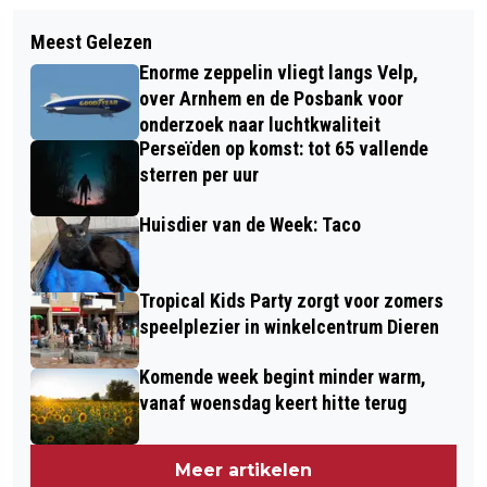
Volgend artikel
BINGO DOOR KV DIDERNA/VISSER
Meest Gelezen
GROOT SINTERKLAASFEEST IN VELP
SLOOPWERKEN
Enorme zeppelin vliegt langs Velp,
over Arnhem en de Posbank voor
onderzoek naar luchtkwaliteit
Perseïden op komst: tot 65 vallende
sterren per uur
Huisdier van de Week: Taco
Tropical Kids Party zorgt voor zomers
speelplezier in winkelcentrum Dieren
Komende week begint minder warm,
vanaf woensdag keert hitte terug
Meer artikelen