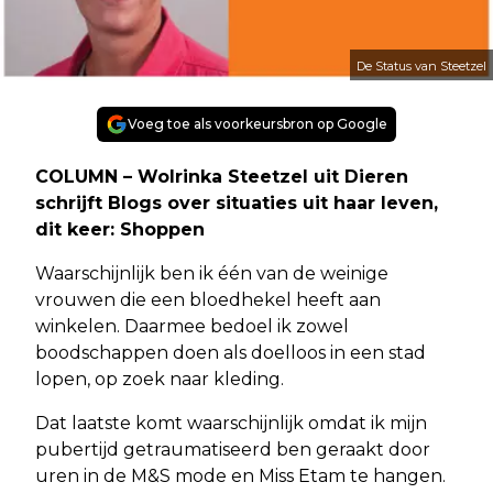
De Status van Steetzel
Voeg toe als voorkeursbron op Google
COLUMN – Wolrinka Steetzel uit Dieren
schrijft Blogs over situaties uit haar leven,
dit keer: Shoppen
Waarschijnlijk ben ik één van de weinige
vrouwen die een bloedhekel heeft aan
winkelen. Daarmee bedoel ik zowel
boodschappen doen als doelloos in een stad
lopen, op zoek naar kleding.
Dat laatste komt waarschijnlijk omdat ik mijn
pubertijd getraumatiseerd ben geraakt door
uren in de M&S mode en Miss Etam te hangen.