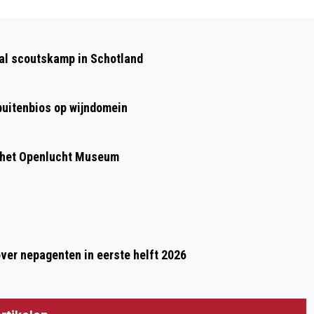
Volgend artikel
DE STATUS VAN STEETZEL: SHOPPEN
aal scoutskamp in Schotland
 buitenbios op wijndomein
 het Openlucht Museum
over nepagenten in eerste helft 2026