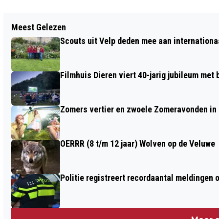
Vorig artikel
Meest Gelezen
DICKENS FESTIVAL VELP, ZONDAG 10
Scouts uit Velp deden mee aan internation
DECEMBER, BEN JIJ ERBIJ?
Filmhuis Dieren viert 40-jarig jubileum met
Zomers vertier en zwoele Zomeravonden in
OERRR (8 t/m 12 jaar) Wolven op de Veluwe
Politie registreert recordaantal meldingen 