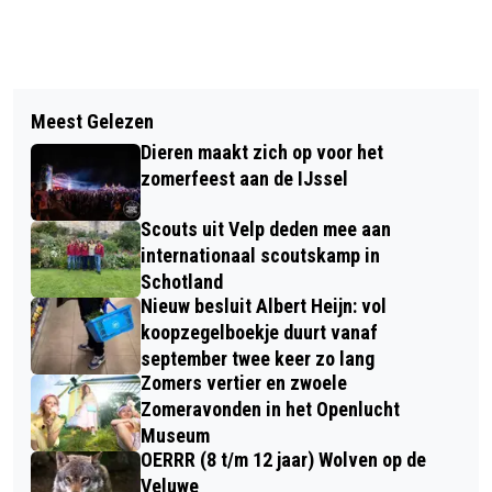
Vorig artikel
Volgend artikel
HULPDIENSTEN RUKKEN UIT NAAR
Meest Gelezen
BUURTZORG VELP LUIDT FEESTDAGEN
LATHUMSE VEERWEG NA MELDING
Dieren maakt zich op voor het
IN MET GEZELLIGE KERSTBORREL
VAN MOGELIJKE PERSOON TE WATER
zomerfeest aan de IJssel
Scouts uit Velp deden mee aan
internationaal scoutskamp in
Schotland
Nieuw besluit Albert Heijn: vol
koopzegelboekje duurt vanaf
september twee keer zo lang
Zomers vertier en zwoele
Zomeravonden in het Openlucht
Museum
OERRR (8 t/m 12 jaar) Wolven op de
Veluwe