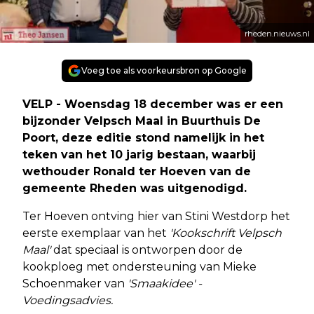
rheden.nieuws.nl
Voeg toe als voorkeursbron op Google
VELP - Woensdag 18 december was er een
bijzonder Velpsch Maal in Buurthuis De
Poort, deze editie stond namelijk in het
teken van het 10 jarig bestaan, waarbij
wethouder Ronald ter Hoeven van de
gemeente Rheden was uitgenodigd.
Ter Hoeven ontving hier van Stini Westdorp het
eerste exemplaar van het
'Kookschrift Velpsch
Maal'
dat speciaal is ontworpen door de
kookploeg met ondersteuning van Mieke
Schoenmaker van
'Smaakidee' -
Voedingsadvies.