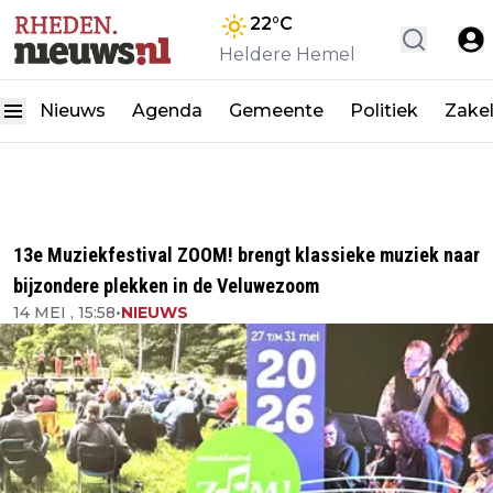
22
°C
Heldere Hemel
Nieuws
Agenda
Gemeente
Politiek
Zakel
13e Muziekfestival ZOOM! brengt klassieke muziek naar
bijzondere plekken in de Veluwezoom
14 MEI , 15:58
•
NIEUWS