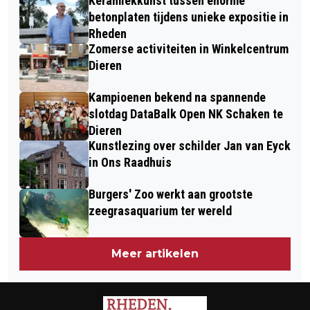
Keramiekkunst tussen enorme
VELUWEZOOM, 7 LANDSCHAPPEN IN 1
betonplaten tijdens unieke expositie in
DAG
Rheden
Zomerse activiteiten in Winkelcentrum
Dieren
Kampioenen bekend na spannende
slotdag DataBalk Open NK Schaken te
Dieren
Kunstlezing over schilder Jan van Eyck
in Ons Raadhuis
Burgers' Zoo werkt aan grootste
zeegrasaquarium ter wereld
Meer artikelen