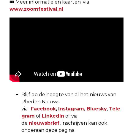
🎟️ Meer informatie en kaarten: via
www.zoomfestival.nl
Blijf op de hoogte van al het nieuws van
Rheden Nieuws
via:
Facebook
,
Instagram
,
Bluesky
,
Tele
gram
of
LinkedIn
of via
de
nieuwsbrief
,
inschrijven kan ook
onderaan deze pagina.