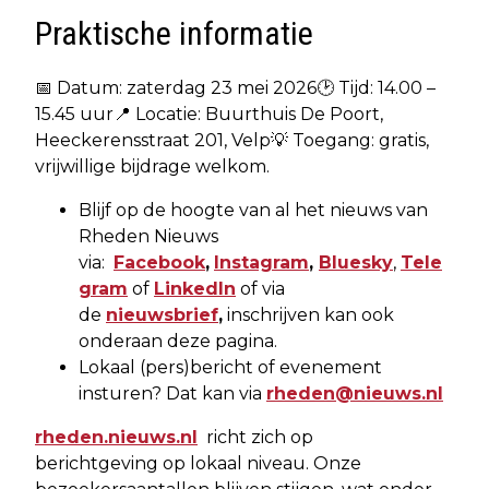
Praktische informatie
📅 Datum: zaterdag 23 mei 2026🕑 Tijd: 14.00 –
15.45 uur📍 Locatie: Buurthuis De Poort,
Heeckerensstraat 201, Velp💡 Toegang: gratis,
vrijwillige bijdrage welkom.
Blijf op de hoogte van al het nieuws van
Rheden Nieuws
via:
Facebook
,
Instagram
,
Bluesky
,
Tele
gram
of
LinkedIn
of via
de
nieuwsbrief
,
inschrijven kan ook
onderaan deze pagina.
Lokaal (pers)bericht of evenement
insturen? Dat kan via
rheden@nieuws.nl
rheden.nieuws.nl
richt zich op
berichtgeving op lokaal niveau. Onze