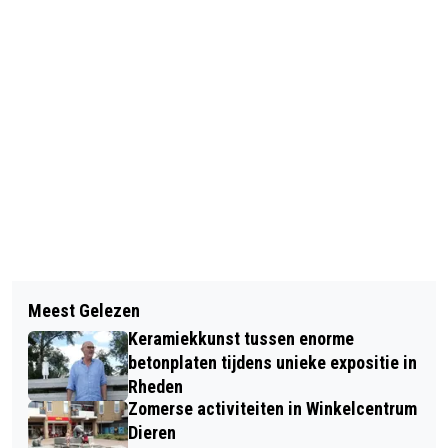
Vorig artikel
Volgend artikel
DUIK IN HET VERLEDEN: ONTDEK WAT
Meest Gelezen
13E MUZIEKFESTIVAL ZOOM! BRENGT
HET ARCHIEF VOOR JOU KAN
Keramiekkunst tussen enorme
KLASSIEKE MUZIEK NAAR
BETEKENEN
betonplaten tijdens unieke expositie in
BIJZONDERE PLEKKEN IN DE
Rheden
Zomerse activiteiten in Winkelcentrum
VELUWEZOOM
Dieren