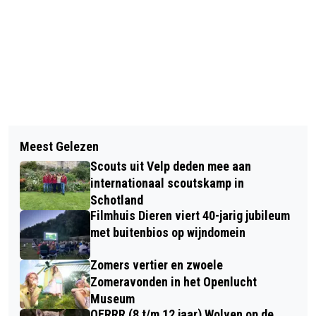
Vorig artikel
Volgend artikel
TEAM PA DEELNEMER ALPE D’HUZES
Meest Gelezen
INZAMELING OUD PAPIER VOOR MEER
Scouts uit Velp deden mee aan
MUZIEK IN DE KLAS
internationaal scoutskamp in
Schotland
Filmhuis Dieren viert 40-jarig jubileum
met buitenbios op wijndomein
Zomers vertier en zwoele
Zomeravonden in het Openlucht
Museum
OERRR (8 t/m 12 jaar) Wolven op de