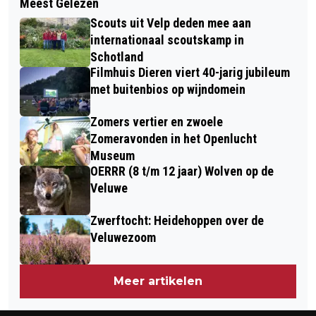
Meest Gelezen
ATELIER CRESO IN VELP ZOEKT
BETOVERING EN DESILLUSIE
Scouts uit Velp deden mee aan
BEVLOGEN KUNSTENAAR (M/V)
internationaal scoutskamp in
Schotland
Filmhuis Dieren viert 40-jarig jubileum
met buitenbios op wijndomein
Zomers vertier en zwoele
Zomeravonden in het Openlucht
Museum
OERRR (8 t/m 12 jaar) Wolven op de
Veluwe
Zwerftocht: Heidehoppen over de
Veluwezoom
Meer artikelen