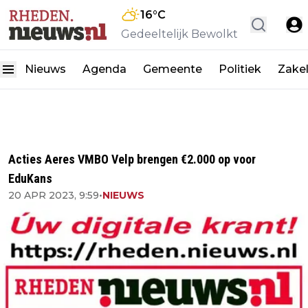
16
°C
Gedeeltelijk Bewolkt
Nieuws
Agenda
Gemeente
Politiek
Zakel
Acties Aeres VMBO Velp brengen €2.000 op voor
EduKans
20 APR 2023, 9:59
•
NIEUWS