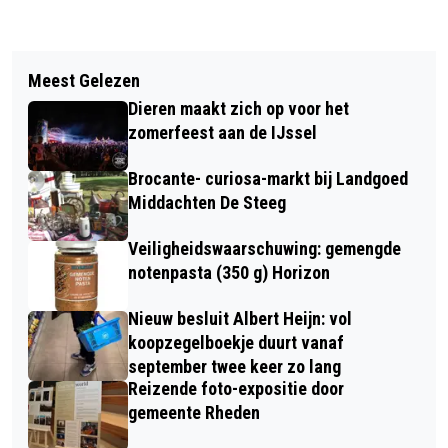
Vorig artikel
Volgend artikel
SINGER-SONGWRITER LEONIE MEIJER
Meest Gelezen
WIE WORDT ER GEOLOOG? ZELF
IN DORPSKERK SPANKEREN
Dieren maakt zich op voor het
SCHATTEN ZOEKEN EN MAKEN IN DE
zomerfeest aan de IJssel
MEIVAKANTIE
Brocante- curiosa-markt bij Landgoed
Middachten De Steeg
Veiligheidswaarschuwing: gemengde
notenpasta (350 g) Horizon
Nieuw besluit Albert Heijn: vol
koopzegelboekje duurt vanaf
september twee keer zo lang
Reizende foto-expositie door
gemeente Rheden