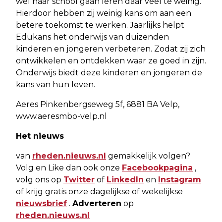
wel naar school gaan leren daar veel te weinig.
Hierdoor hebben zij weinig kans om aan een
betere toekomst te werken. Jaarlijks helpt
Edukans het onderwijs van duizenden
kinderen en jongeren verbeteren. Zodat zij zich
ontwikkelen en ontdekken waar ze goed in zijn.
Onderwijs biedt deze kinderen en jongeren de
kans van hun leven.
Aeres Pinkenbergseweg 5f, 6881 BA Velp,
www.aeresmbo-velp.nl
Het nieuws
van
rheden.nieuws.nl
gemakkelijk volgen?
Volg en Like dan ook onze
Facebookpagina
,
volg ons op
Twitter
of
LinkedIn
en
Instagram
of krijg gratis onze dagelijkse of wekelijkse
nieuwsbrief
.
Adverteren
op
rheden.nieuws.nl