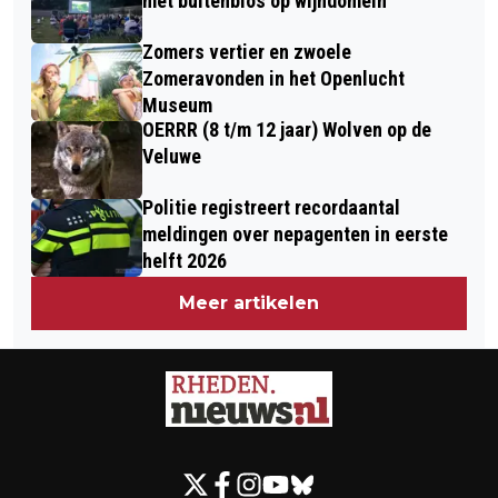
met buitenbios op wijndomein
Zomers vertier en zwoele
Zomeravonden in het Openlucht
Museum
OERRR (8 t/m 12 jaar) Wolven op de
Veluwe
Politie registreert recordaantal
meldingen over nepagenten in eerste
helft 2026
Meer artikelen