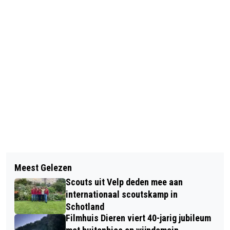
Vorig artikel
Volgend artikel
VELPSE HALFVASTENOPTOCHT
Meest Gelezen
STEFAN SMITS: FIETSENMAKER MET
TREKT VEEL BEKIJKS ONDER
Scouts uit Velp deden mee aan
EEN HART VOOR DUURZAAMHEID EN
STRALENDE ZON
internationaal scoutskamp in
SERVICE
Schotland
Filmhuis Dieren viert 40-jarig jubileum