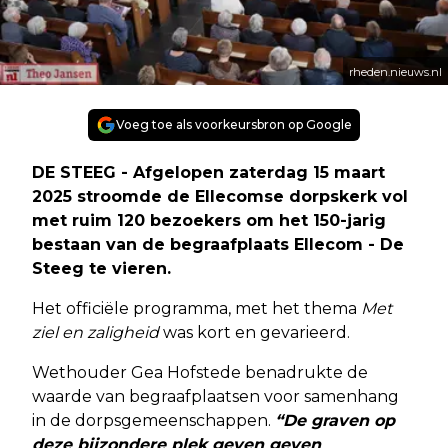
rheden.nieuws.nl
Voeg toe als voorkeursbron op Google
DE STEEG - Afgelopen zaterdag 15 maart
2025 stroomde de Ellecomse dorpskerk vol
met ruim 120 bezoekers om het 150-jarig
bestaan van de begraafplaats Ellecom - De
Steeg te vieren.
Het officiële programma, met het thema
Met
ziel en zaligheid
was kort en gevarieerd.
Wethouder Gea Hofstede benadrukte de
waarde van begraafplaatsen voor samenhang
in de dorpsgemeenschappen.
“De graven op
deze bijzondere plek geven geven