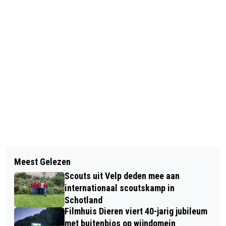
Vorig artikel
Volgend artikel
HULP BIJ TREINREIS VOOR MENSEN
Meest Gelezen
MANTELZORGCAFÉ: NIET
MET LICHT VERSTANDELIJKE
Scouts uit Velp deden mee aan
AANGEBOREN HERSENLETSEL (NAH),
BEPERKING
internationaal scoutskamp in
WAT IS HET EN HOE GA IK ER MEE
Schotland
Filmhuis Dieren viert 40-jarig jubileum
OM?
met buitenbios op wijndomein