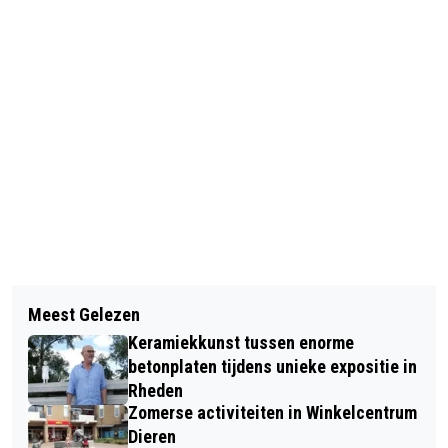
Vorig artikel
Volgend artikel
IVN WANDELING ONVERWACHTE
Meest Gelezen
BOEKSTARTDAG IN DE ZOOMERIJ
NATUUR IN DIEREN NOORD-OOST
Keramiekkunst tussen enorme
DIEREN
betonplaten tijdens unieke expositie in
Rheden
Zomerse activiteiten in Winkelcentrum
Dieren