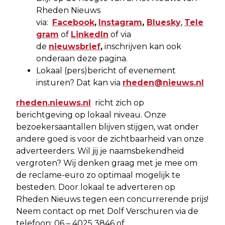
Rheden Nieuws
via:
Facebook
,
Instagram
,
Bluesky
,
Tele
gram
of
LinkedIn
of via
de
nieuwsbrief
,
inschrijven kan ook
onderaan deze pagina.
Lokaal (pers)bericht of evenement
insturen? Dat kan via
rheden@nieuws.nl
rheden.nieuws.nl
richt zich op
berichtgeving op lokaal niveau. Onze
bezoekersaantallen blijven stijgen, wat onder
andere goed is voor de zichtbaarheid van onze
adverteerders. Wil jij je naamsbekendheid
vergroten? Wij denken graag met je mee om
de reclame-euro zo optimaal mogelijk te
besteden. Door lokaal te adverteren op
Rheden Nieuws tegen een concurrerende prijs!
Neem contact op met Dolf Verschuren via de
telefoon: 06 – 4025 3846 of