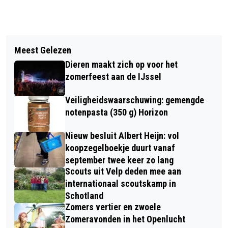
Vorig artikel
Volgend artikel
RONDJE ZOOM, EEN FIETSROUTE
Meest Gelezen
BEKENDMAKINGEN GEMEENTE
LANGS ECOLOGISCHE TUINEN EN
Dieren maakt zich op voor het
RHEDEN 20 MEI 2026
LOKALE VOEDSELINITIATIEVEN
zomerfeest aan de IJssel
Veiligheidswaarschuwing: gemengde
notenpasta (350 g) Horizon
Nieuw besluit Albert Heijn: vol
koopzegelboekje duurt vanaf
september twee keer zo lang
Scouts uit Velp deden mee aan
internationaal scoutskamp in
Schotland
Zomers vertier en zwoele
Zomeravonden in het Openlucht