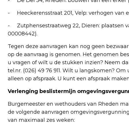
- De Del 54, Rheden: bouwen van een erker 
- Heeckerensstraat 201, Velp: verhogen van
- Zutphensestraatweg 22, Dieren: plaatsen v
00008442).
Tegen deze aanvragen kan nog geen bezwaar w
op de aanvraag is genomen. Het genomen besl
u vragen of wilt u de stukken inzien? Neem d
tel.nr. (026) 49 76 911. Wilt u langskomen? Om 
alleen op afspraak. U kunt een afspraak mak
Verlenging beslistermijn omgevingsvergun
Burgemeester en wethouders van Rheden make
de volgende aanvragen omgevingsvergunning d
van maximaal zes weken: