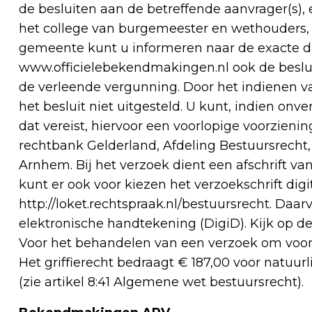
de besluiten aan de betreffende aanvrager(s),
het college van burgemeester en wethouders, P
gemeente kunt u informeren naar de exacte 
www.officielebekendmakingen.nl ook de beslui
de verleende vergunning. Door het indienen v
het besluit niet uitgesteld. U kunt, indien on
dat vereist, hiervoor een voorlopige voorzieni
rechtbank Gelderland, Afdeling Bestuursrecht
Arnhem. Bij het verzoek dient een afschrift va
kunt er ook voor kiezen het verzoekschrift dig
http://loket.rechtspraak.nl/bestuursrecht. Daa
elektronische handtekening (DigiD). Kijk op 
Voor het behandelen van een verzoek om voorl
Het griffierecht bedraagt € 187,00 voor natuur
(zie artikel 8:41 Algemene wet bestuursrecht).