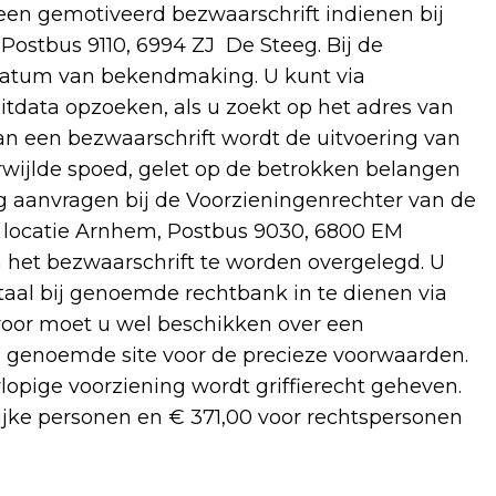
 een gemotiveerd bezwaarschrift indienen bij
ostbus 9110, 6994 ZJ De Steeg. Bij de
datum van bekendmaking. U kunt via
tdata opzoeken, als u zoekt op het adres van
an een bezwaarschrift wordt de uitvoering van
verwijlde spoed, gelet op de betrokken belangen
ng aanvragen bij de Voorzieningenrechter van de
, locatie Arnhem, Postbus 9030, 6800 EM
n het bezwaarschrift te worden overgelegd. U
itaal bij genoemde rechtbank in te dienen via
rvoor moet u wel beschikken over een
de genoemde site voor de precieze voorwaarden.
opige voorziening wordt griffierecht geheven.
lijke personen en € 371,00 voor rechtspersonen