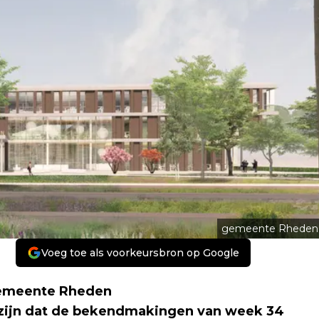
gemeente Rheden
Voeg toe als voorkeursbron op Google
emeente Rheden
ijn dat de bekendmakingen van week 34