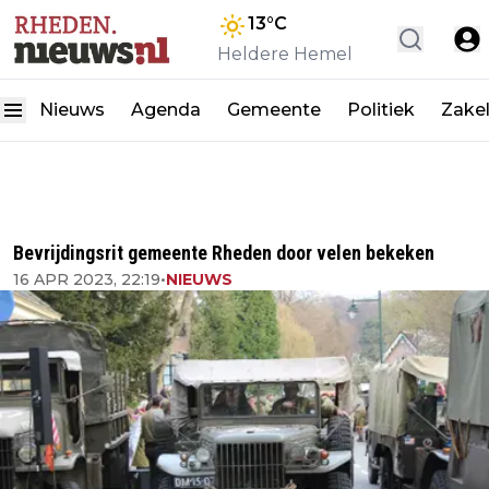
13
°C
Heldere Hemel
Nieuws
Agenda
Gemeente
Politiek
Zakel
Bevrijdingsrit gemeente Rheden door velen bekeken
16 APR 2023, 22:19
•
NIEUWS