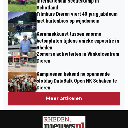
MONUMENT VOOR MOEDIGE MENSEN
internationaal scoutskamp in
Schotland
IN WO2
Filmhuis Dieren viert 40-jarig jubileum
met buitenbios op wijndomein
Keramiekkunst tussen enorme
betonplaten tijdens unieke expositie in
Rheden
Zomerse activiteiten in Winkelcentrum
Dieren
Kampioenen bekend na spannende
slotdag DataBalk Open NK Schaken te
Dieren
Meer artikelen