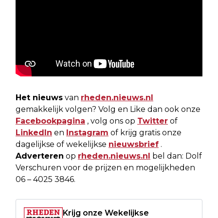
Het nieuws
van
rheden.nieuws.nl
gemakkelijk volgen? Volg en Like dan ook onze
Facebookpagina
, volg ons op
Twitter
of
LinkedIn
en
Instagram
of krijg gratis onze
dagelijkse of wekelijkse
nieuwsbrief
.
Adverteren
op
rheden.nieuws.nl
bel dan: Dolf
Verschuren voor de prijzen en mogelijkheden
06 – 4025 3846.
Krijg onze Wekelijkse