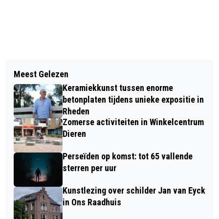
Vorig artikel
Volgend artikel
MAN KOMT TEN VAL MET FIETS IN
Meest Gelezen
MOBIELE ANJERACTIE GAAT WEER
VELP EN GAAT NAAR RIJNSTATE
Keramiekkunst tussen enorme
VAN START
betonplaten tijdens unieke expositie in
Rheden
Zomerse activiteiten in Winkelcentrum
Dieren
Perseïden op komst: tot 65 vallende
sterren per uur
Kunstlezing over schilder Jan van Eyck
in Ons Raadhuis