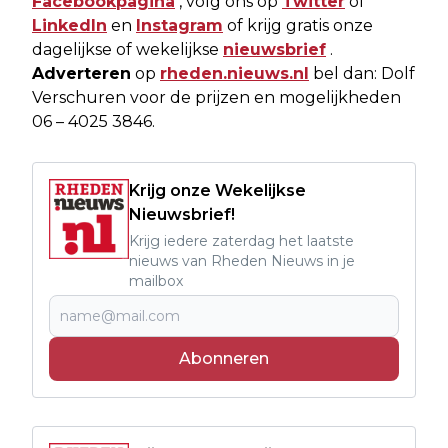
Facebookpagina
, volg ons op
Twitter
of
LinkedIn
en
Instagram
of krijg gratis onze
dagelijkse of wekelijkse
nieuwsbrief
.
Adverteren
op
rheden.nieuws.nl
bel dan: Dolf
Verschuren voor de prijzen en mogelijkheden
06 – 4025 3846.
Krijg onze Wekelijkse
Nieuwsbrief!
Krijg iedere zaterdag het laatste
nieuws van Rheden Nieuws in je
mailbox
Abonneren