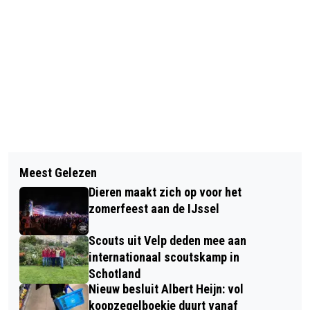
Vorig artikel
Volgend artikel
OPENINGSCONCERT MUZIEKFESTIVAL
Meest Gelezen
NIEUWE ACTIVITEITEN BIJ ATELIER
ZOOM! TREKT VOLLE GROTE KERK IN
Dieren maakt zich op voor het
CRESO IN VELP
VELP
zomerfeest aan de IJssel
Scouts uit Velp deden mee aan
internationaal scoutskamp in
Schotland
Nieuw besluit Albert Heijn: vol
koopzegelboekje duurt vanaf