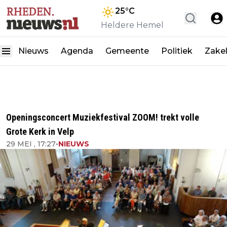
25
°C
Heldere Hemel
Nieuws
Agenda
Gemeente
Politiek
Zakel
Openingsconcert Muziekfestival ZOOM! trekt volle
Grote Kerk in Velp
29 MEI , 17:27
•
NIEUWS