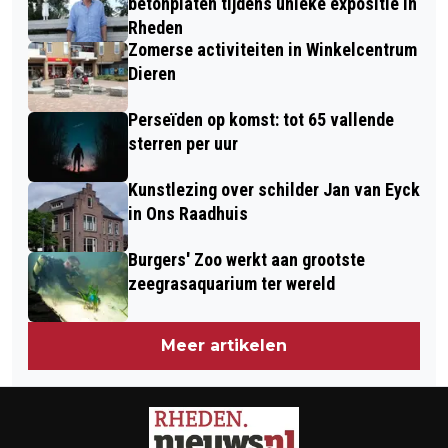
betonplaten tijdens unieke expositie in
IN DIEREN
Rheden
Zomerse activiteiten in Winkelcentrum
Dieren
Perseïden op komst: tot 65 vallende
sterren per uur
Kunstlezing over schilder Jan van Eyck
in Ons Raadhuis
Burgers' Zoo werkt aan grootste
zeegrasaquarium ter wereld
Meer artikelen