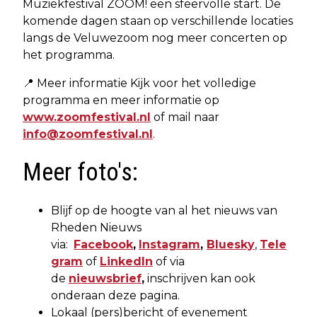
Muziekfestival ZOOM! een sfeervolle start. De
komende dagen staan op verschillende locaties
langs de Veluwezoom nog meer concerten op
het programma.
📍 Meer informatie Kijk voor het volledige
programma en meer informatie op
www.zoomfestival.nl
of mail naar
info@zoomfestival.nl
.
Meer foto's:
Blijf op de hoogte van al het nieuws van
Rheden Nieuws
via:
Facebook
,
Instagram
,
Bluesky
,
Tele
gram
of
LinkedIn
of via
de
nieuwsbrief
,
inschrijven kan ook
onderaan deze pagina.
Lokaal (pers)bericht of evenement